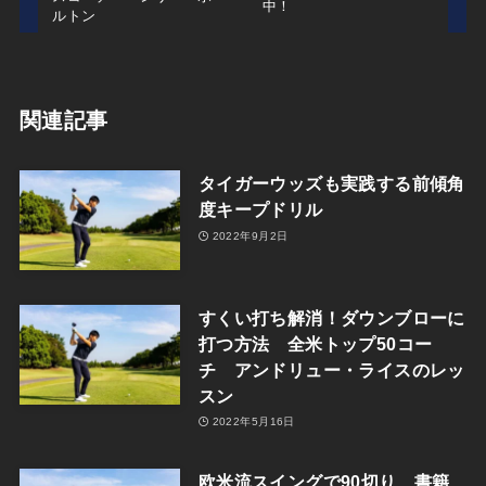
中！
ルトン
関連記事
タイガーウッズも実践する前傾角
度キープドリル
2022年9月2日
すくい打ち解消！ダウンブローに
打つ方法 全米トップ50コー
チ アンドリュー・ライスのレッ
スン
2022年5月16日
欧米流スイングで90切り 書籍