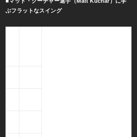
■マット・クーチャー選手（Matt Kuchar）に学
ぶフラットなスイング
生
1978/06/
年
21（37
月
歳）
日
非常に体格のよい選手。
国
アメリカ
一度有名になったが伸び悩み、2010
籍
合衆国
年の「全米オープン」で6位となり、
一気にブレイクしました。
身
193.0cm
2011年からは賞金ランキング上位の
長
常連に。
体
ゴルフ以外にテニスもプロ並みの腕
88.0kg
重
前であることが知られています