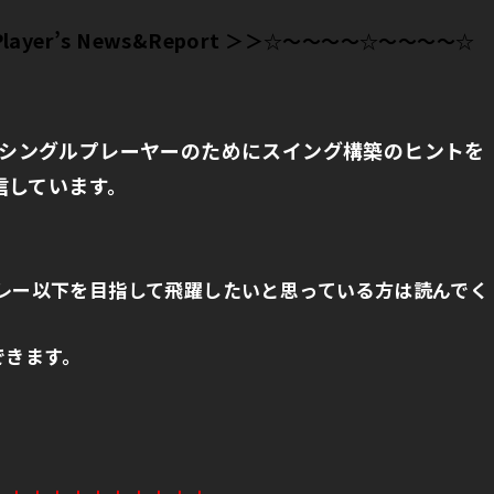
 Player’s News&Report
＞＞☆～～～～☆～～～～☆
ではシングルプレーヤーのためにスイング構築のヒン
トを
信しています。
レー以下を目指して飛躍したいと思っている方は読んでく
できます。