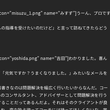
L1″ icon=”misuzu_1.png” name=”みすず”]うーん、プロで
んの指導を受けたいのだけど」と言って訪ねてきたらどう
R1″ icon=”yoshida.png” name=”吉田”]わかりました。喜ん
て「元気ですか？うまくなりました。」みたいなメールを
肩書きなのは問題解決を幅広く行いたいからなんだ。コー
外のコンサルタント、アドバイザーとして問題解決を行う
することだってあるんだよ。それはそのクライアントが良
よね。変な独占欲ってコーチには持ってほしくないな。常