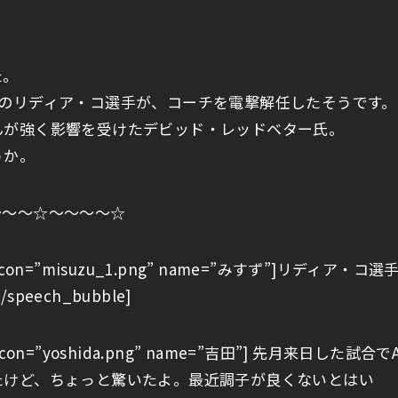
た。
籍のリディア・コ選手が、コーチを電撃解任したそうです。
んが強く影響を受けたデビッド・レッドベター氏。
うか。
～～～☆～～～～☆
L1″ icon=”misuzu_1.png” name=”みすず”]リディア・コ選
ech_bubble]
R1″ icon=”yoshida.png” name=”吉田”] 先月来日した試合で
たけど、ちょっと驚いたよ。最近調子が良くないとはい