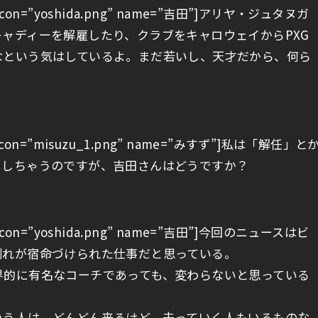
R1″ icon=”yoshida.png” name=”吉田”]アリヤ・ジュタヌガ
ャディーを解雇したり、クラブをキャロウェイからPXG
なという気はしているよ。まだ若いし、天才だから、何ら
L1″ icon=”misuzu_1.png” name=”みすず”]私は「解任」と
としちゃうのですが、吉田さんはどうですか？
R1″ icon=”yoshida.png” name=”吉田”]今回のニュースはビ
別れが宿命づけられた仕事だと思っている。
界的に有名なコーチであっても、変わらないと思っている
いう人は、どんどん来るけど、去っていく人もいるものな